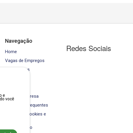
Navegação
Redes Sociais
Home
Vagas de Empregos
Contratados
Cursos
Equipe
o e
Área da Empresa
ndo você
Perguntas Frequentes
Política de Cookies e
Privacidade
Fale Conosco