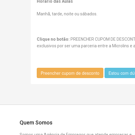
Horário das Aulas
Manhã, tarde, noite ou sábados.
Clique no botão:
PREENCHER CUPOM DE DESCONTO ag
exclusivos por ser uma parceria entre a Microlins 
Preencher cupom de desconto
Estou com dú
Quem Somos
Somos uma Agência de Empregos que atende empresas e