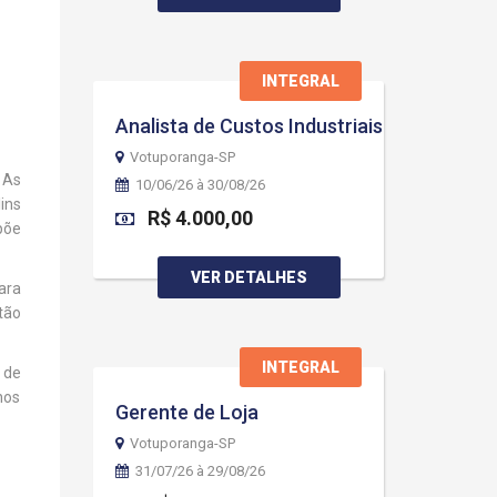
INTEGRAL
Analista de Custos Industriais
Votuporanga-SP
 As
10/06/26 à 30/08/26
ins
R$ 4.000,00
põe
VER DETALHES
ara
tão
INTEGRAL
 de
hos
Gerente de Loja
Votuporanga-SP
31/07/26 à 29/08/26