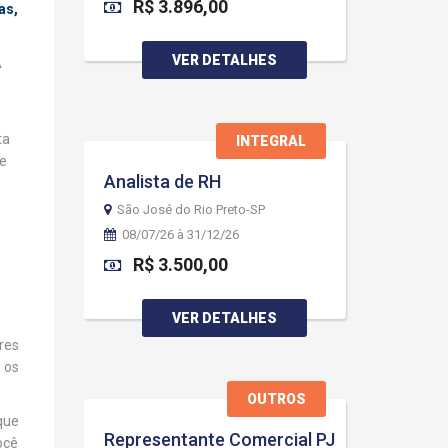
R$ 3.896,00
as,
VER DETALHES
A
ta
INTEGRAL
de
Analista de RH
São José do Rio Preto-SP
08/07/26 à 31/12/26
R$ 3.500,00
VER DETALHES
res
 os
OUTROS
que
Representante Comercial PJ
ocê