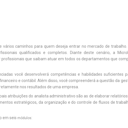
e vários caminhos para quem deseja entrar no mercado de trabalho.
sionais qualificados e completos. Diante deste cenário, a Microl
r profissionais que saibam atuar em todos os departamentos que com
nciadas você desenvolverá competências e habilidades suficientes p
inanceiro e contábil. Além disso, você compreenderá a questão da ges
 diretamente nos resultados de uma empresa.
is atribuições do analista administrativo são as de elaborar relatórios
entos estratégicos, da organização e do controle de fluxos de trabal
do em seis
:
módulos