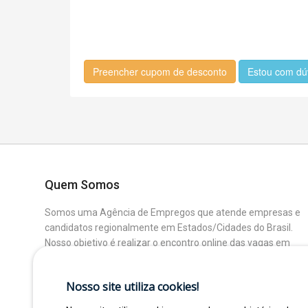
Preencher cupom de desconto
Estou com dú
Quem Somos
Somos uma Agência de Empregos que atende empresas e
candidatos regionalmente em Estados/Cidades do Brasil.
Nosso objetivo é realizar o encontro online das vagas em
aberto das Empresas Parceiras com os Candidatos que
buscam uma colocação ou mudança de Área.
Nosso site utiliza cookies!