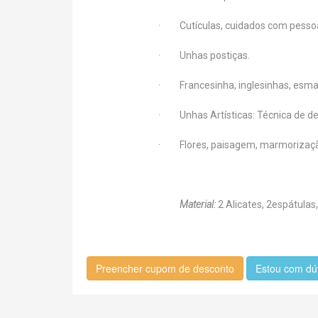
· Cutículas, cuidados com pessoas
· Unhas postiças.
· Francesinha, inglesinhas, esma
· Unhas Artísticas: Técnica de d
· Flores, paisagem, marmorização
Material:
2 Alicates, 2espátulas,
Preencher cupom de desconto
Estou com dú