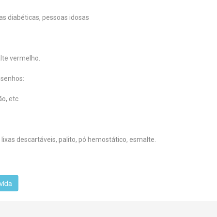
 diabéticas, pessoas idosas
lte vermelho.
esenhos:
, etc.
 lixas descartáveis, palito, pó hemostático, esmalte.
vida