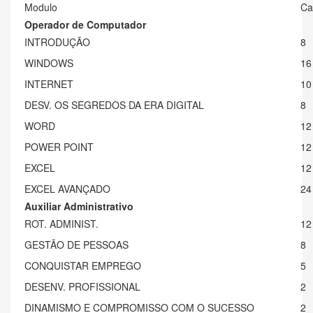
Modulo
Ca
Operador de Computador
INTRODUÇÃO
8
WINDOWS
16
INTERNET
10
DESV. OS SEGREDOS DA ERA DIGITAL
8
WORD
12
POWER POINT
12
EXCEL
12
EXCEL AVANÇADO
24
Auxiliar Administrativo
ROT. ADMINIST.
12
GESTÃO DE PESSOAS
8
CONQUISTAR EMPREGO
5
DESENV. PROFISSIONAL
2
DINAMISMO E COMPROMISSO COM O SUCESSO
2