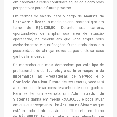
em hardware e redes continuará aquecido e com boas
perspectivas para o futuro próximo.
Em termos de salário, para o cargo de
Analista de
Hardware e Redes
, a média salarial nacional gira em
torno de
R$2.800,00
. Durante sua carreira,
oportunidades de ampliar sua área de atuação
aparecerão, na medida em que você amplia seus
conhecimentos e qualificações. O resultado disso é a
possibilidade de almejar novos cargos e elevar seus
ganhos financeiros.
Os mercados que mais demandam por este tipo de
profissional é o de
Tecnologia da Informação, o da
Informática, as Prestadoras de Serviço e o
Comércio Varejista.
Dentro destes setores, você terá
a chance de elevar consideravelmente seus ganhos.
Para se ter um exemplo, um
Administrador de
Sistemas
ganha em média
R$3.300,00
e pode atuar
em qualquer segmento. Um
Analista de Sistemas
que
está inserido dentro da área de TI recebe em torno
de
R$3.900,00
. Em um patamar mais elevado, que