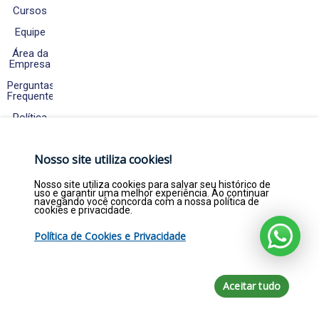
Cursos
Equipe
Área da
Empresa
Perguntas
Frequentes
Política
de
Cookies
e
Nosso site utiliza cookies!
Privacidade
Fale
Nosso site utiliza cookies para salvar seu histórico de
Conosco
uso e garantir uma melhor experiência. Ao continuar
navegando você concorda com a nossa política de
cookies e privacidade.
Política de Cookies e Privacidade
Copyright © 2026. Empregar Já Estágios e
Efetivos LTDA - CNPJ 22.369.844/0001-47 - Todos
direitos reservados por empregarja.com
Aceitar tudo