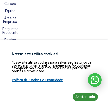
Cursos
Equipe
Área da
Empresa
Perguntas
Frequentes
Política
de
Cookies
e
Nosso site utiliza cookies!
Privacidade
Fale
Nosso site utiliza cookies para salvar seu histórico de
Conosco
uso e garantir uma melhor experiência. Ao continuar
navegando você concorda com a nossa política de
cookies e privacidade.
Política de Cookies e Privacidade
Copyright © 2026. Empregar Já Estágios e
Efetivos LTDA - CNPJ 22.369.844/0001-47 - Todos
direitos reservados por empregarja.com
Aceitar tudo