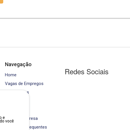
Navegação
Redes Sociais
Home
Vagas de Empregos
Contratados
Cursos
Equipe
o e
Área da Empresa
ndo você
Perguntas Frequentes