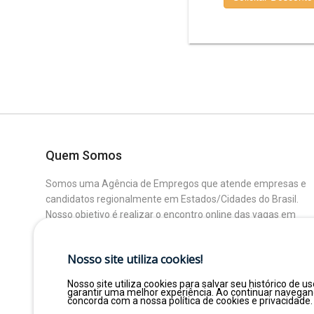
Quem Somos
Somos uma Agência de Empregos que atende empresas e
candidatos regionalmente em Estados/Cidades do Brasil.
Nosso objetivo é realizar o encontro online das vagas em
aberto das Empresas Parceiras com os Candidatos que
buscam uma colocação ou mudança de Área.
Nosso site utiliza cookies!
Nosso site utiliza cookies para salvar seu histórico de us
garantir uma melhor experiência. Ao continuar navega
concorda com a nossa política de cookies e privacidade.