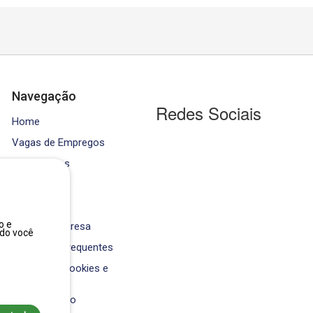
Navegação
Redes Sociais
Home
Vagas de Empregos
Contratados
Cursos
Equipe
o e
Área da Empresa
ndo você
Perguntas Frequentes
Política de Cookies e
Privacidade
Fale Conosco