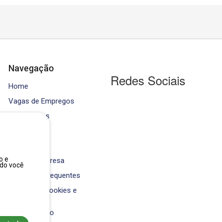
Navegação
Redes Sociais
Home
Vagas de Empregos
Contratados
Cursos
Equipe
o e
Área da Empresa
ndo você
Perguntas Frequentes
Política de Cookies e
Privacidade
Fale Conosco