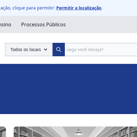
ação, clique para permitir:
Permitir a localização
.
nsino
Processos Públicos
Pesquisa
Todos os locais
Search