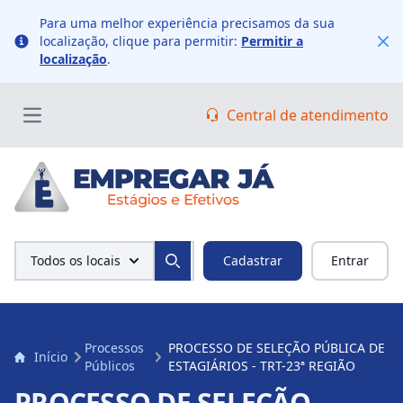
Para uma melhor experiência precisamos da sua
localização, clique para permitir:
Permitir a
Localização
Fe
localização
.
Central de atendimento
Open main menu
Pesquisa
Todos os locais
Cadastrar
Entrar
Search
Processos
PROCESSO DE SELEÇÃO PÚBLICA DE
Início
Públicos
ESTAGIÁRIOS - TRT-23ª REGIÃO
PROCESSO DE SELEÇÃO