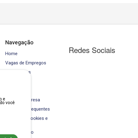
Navegação
Redes Sociais
Home
Vagas de Empregos
Contratados
Cursos
Equipe
o e
Área da Empresa
ndo você
Perguntas Frequentes
Política de Cookies e
Privacidade
Fale Conosco