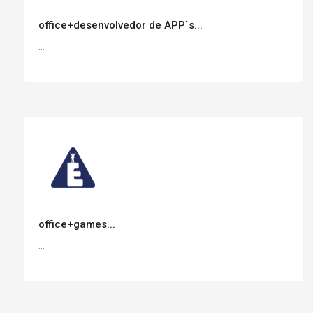
office+desenvolvedor de APP`s...
...
office+games...
...