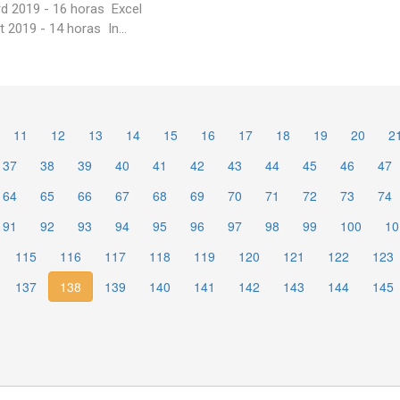
d 2019 - 16 horas Excel
 2019 - 14 horas In...
11
12
13
14
15
16
17
18
19
20
2
37
38
39
40
41
42
43
44
45
46
47
64
65
66
67
68
69
70
71
72
73
74
91
92
93
94
95
96
97
98
99
100
10
115
116
117
118
119
120
121
122
123
137
138
139
140
141
142
143
144
145