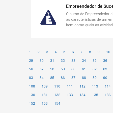
Empreendedor de Suces
O curso de Empreendedor d
as características de um e
bem como quais as atividade
1
2
3
4
5
6
7
8
9
10
29
30
31
32
33
34
35
36
56
57
58
59
60
61
62
63
83
84
85
86
87
88
89
90
108
109
110
111
112
113
114
130
131
132
133
134
135
136
152
153
154