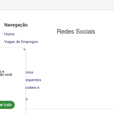
Navegação
Redes Sociais
Home
Vagas de Empregos
Contratados
Cursos
Equipe
o e
Área da Empresa
ndo você
Perguntas Frequentes
Política de Cookies e
Privacidade
Fale Conosco
ar tudo