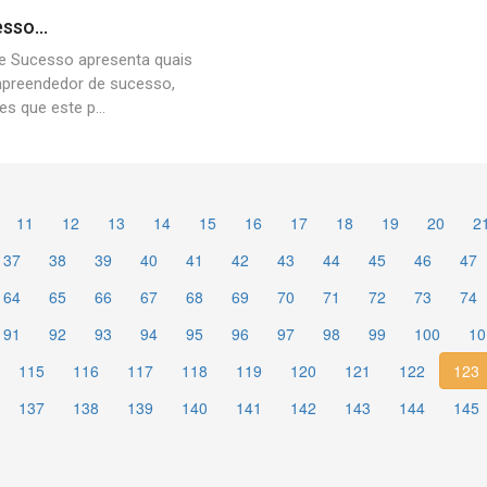
so...
e Sucesso apresenta quais
mpreendedor de sucesso,
s que este p...
11
12
13
14
15
16
17
18
19
20
2
37
38
39
40
41
42
43
44
45
46
47
64
65
66
67
68
69
70
71
72
73
74
91
92
93
94
95
96
97
98
99
100
10
115
116
117
118
119
120
121
122
123
137
138
139
140
141
142
143
144
145