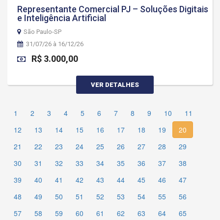
Representante Comercial PJ – Soluções Digitais
e Inteligência Artificial
São Paulo-SP
31/07/26 à 16/12/26
R$ 3.000,00
VER DETALHES
1
2
3
4
5
6
7
8
9
10
11
12
13
14
15
16
17
18
19
20
21
22
23
24
25
26
27
28
29
30
31
32
33
34
35
36
37
38
39
40
41
42
43
44
45
46
47
48
49
50
51
52
53
54
55
56
57
58
59
60
61
62
63
64
65