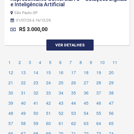
e Inteligência Artificial
São Paulo-SP
31/07/26 à 16/12/26
R$ 3.000,00
VER DETALHES
1
2
3
4
5
6
7
8
9
10
11
12
13
14
15
16
17
18
19
20
21
22
23
24
25
26
27
28
29
30
31
32
33
34
35
36
37
38
39
40
41
42
43
44
45
46
47
48
49
50
51
52
53
54
55
56
57
58
59
60
61
62
63
64
65
66
67
68
69
70
71
72
73
74