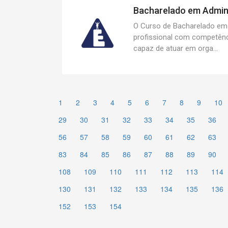
Bacharelado em Admini
O Curso de Bacharelado em
profissional com competênci
capaz de atuar em orga...
1
2
3
4
5
6
7
8
9
10
29
30
31
32
33
34
35
36
56
57
58
59
60
61
62
63
83
84
85
86
87
88
89
90
108
109
110
111
112
113
114
130
131
132
133
134
135
136
152
153
154