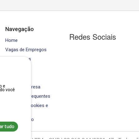
Navegação
Redes Sociais
Home
Vagas de Empregos
Contratados
Cursos
Equipe
o e
Área da Empresa
ndo você
Perguntas Frequentes
Política de Cookies e
Privacidade
Fale Conosco
ar tudo