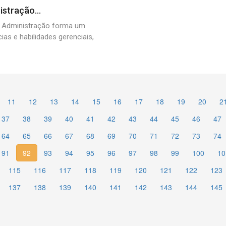
stração...
 Administração forma um
as e habilidades gerenciais,
11
12
13
14
15
16
17
18
19
20
2
37
38
39
40
41
42
43
44
45
46
47
64
65
66
67
68
69
70
71
72
73
74
91
92
93
94
95
96
97
98
99
100
10
115
116
117
118
119
120
121
122
123
137
138
139
140
141
142
143
144
145