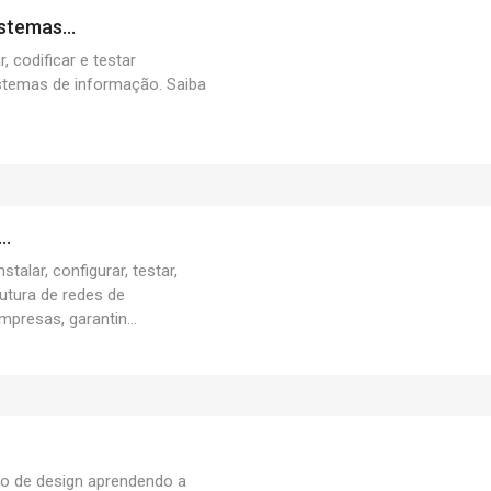
stemas...
, codificar e testar
stemas de informação. Saiba
..
nstalar, configurar, testar,
rutura de redes de
presas, garantin...
do de design aprendendo a