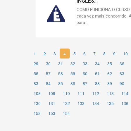
INGLÊS...
COMO FUNCIONA O CURSO O 
cada vez mais concorrido. A
para...
1
2
3
4
5
6
7
8
9
10
29
30
31
32
33
34
35
36
56
57
58
59
60
61
62
63
83
84
85
86
87
88
89
90
108
109
110
111
112
113
114
130
131
132
133
134
135
136
152
153
154