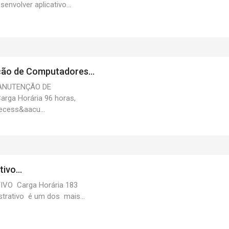
envolver aplicativo...
o de Computadores...
ANUTENÇÃO DE
ga Horária 96 horas,
ecess&aacu...
ivo...
VO Carga Horária 183
strativo é um dos mais...