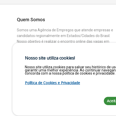
Quem Somos
Somos uma Agência de Empregos que atende empresas e
candidatos regionalmente em Estados/Cidades do Brasil.
Nosso objetivo é realizar o encontro online das vagas em
aberto das Empresas Parceiras com os Candidatos que
buscam uma colocação ou mudança de Área.
Nosso site utiliza cookies!
Nosso site utiliza cookies para salvar seu histórico de us
garantir uma melhor experiência. Ao continuar navega
concorda com a nossa política de cookies e privacidade.
Política de Cookies e Privacidade
Aceit
Copyright © 2026. Empregar Já Estági