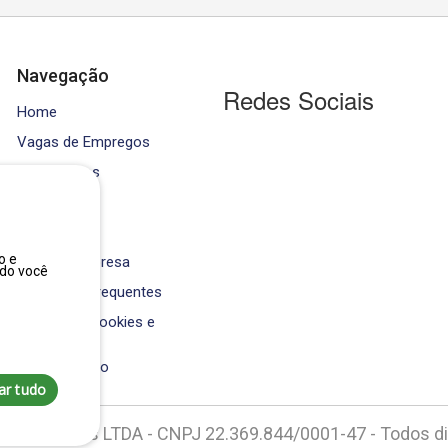
Navegação
Redes Sociais
Home
Vagas de Empregos
Contratados
Cursos
Equipe
o e
Área da Empresa
ndo você
Perguntas Frequentes
Política de Cookies e
Privacidade
Fale Conosco
ar tudo
os e Efetivos LTDA - CNPJ 22.369.844/0001-47 - Todos d