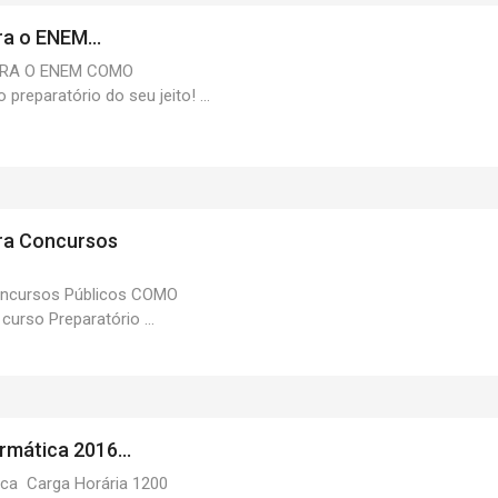
a o ENEM...
RA O ENEM COMO
eparatório do seu jeito! ...
ra Concursos
oncursos Públicos COMO
rso Preparatório ...
mática 2016...
ica Carga Horária 1200